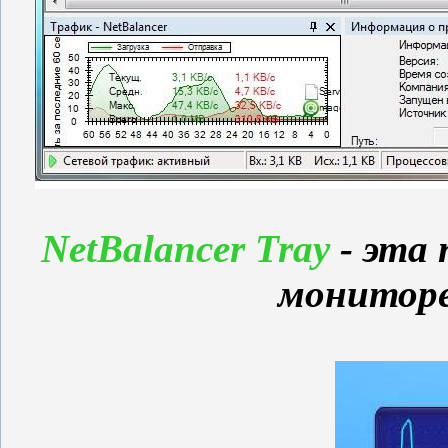
NetBalancer Tray
- эта
мониторе