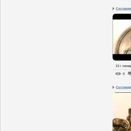
Состарив
13 г. назад
0
Состарив