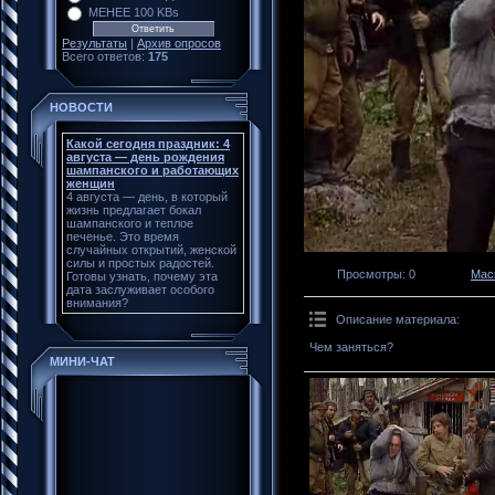
МЕНЕЕ 100 KBs
Результаты
|
Архив опросов
Всего ответов:
175
НОВОСТИ
Какой сегодня праздник: 4
августа — день рождения
шампанского и работающих
женщин
4 августа — день, в который
жизнь предлагает бокал
шампанского и теплое
печенье. Это время
случайных открытий, женской
силы и простых радостей.
Просмотры
: 0
Мас
Готовы узнать, почему эта
дата заслуживает особого
внимания?
Описание материала
:
Чем заняться?
МИНИ-ЧАТ