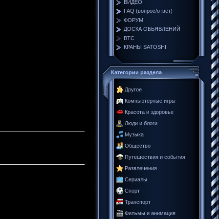
ВИДЕО
FAQ (вопрос/ответ)
ФОРУМ
ДОСКА ОБЬЯВЛЕНИЙ
BTC
КРАНЫ SATOSHI
Категории раздела
Другое
Компьютерные игры
Красота и здоровье
Люди и блоги
Музыка
Общество
Путешествия и события
Развлечения
Сериалы
Спорт
Транспорт
Фильмы и анимация