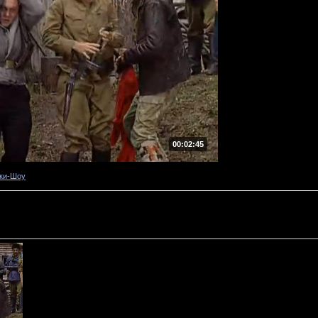
00:02:45
ки-Шоу