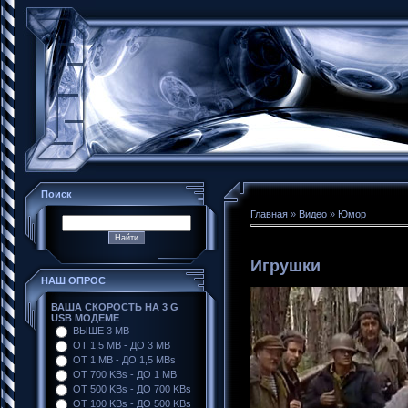
Поиск
Главная
»
Видео
»
Юмор
Игрушки
НАШ ОПРОС
ВАША СКОРОСТЬ НА 3 G
USB МОДЕМЕ
ВЫШЕ 3 MB
ОТ 1,5 MB - ДО 3 MB
ОТ 1 MB - ДО 1,5 MBs
ОТ 700 KBs - ДО 1 MB
ОТ 500 KBs - ДО 700 KBs
ОТ 100 KBs - ДО 500 KBs