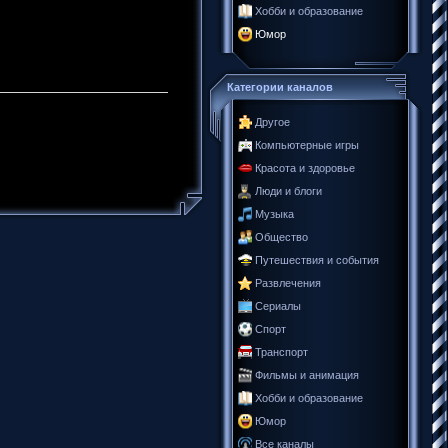
Хобби и образование
Юмор
Категории каналов
Другое
Компьютерные игры
Красота и здоровье
Люди и блоги
Музыка
Общество
Путешествия и события
Развлечения
Сериалы
Спорт
Транспорт
Фильмы и анимация
Хобби и образование
Юмор
Все каналы