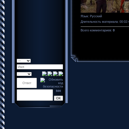
Язык
: Русский
Длительность материала
: 00:02:
Всего комментариев
:
0
500