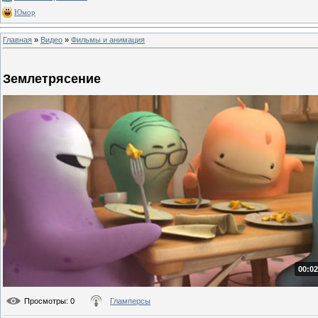
Юмор
Главная
»
Видео
»
Фильмы и анимация
Землетрясение
00:02
Просмотры
: 0
Гламперсы