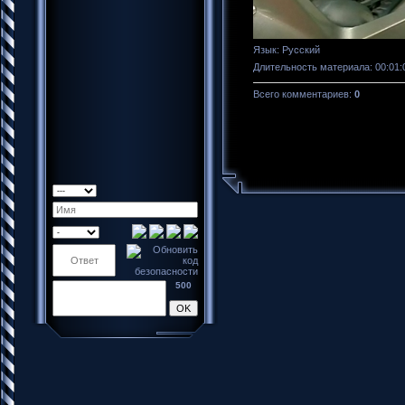
Язык
: Русский
Длительность материала
: 00:01:
Всего комментариев
:
0
500