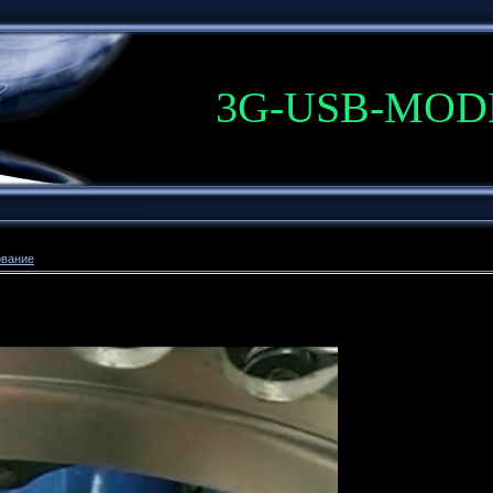
3G-USB-MO
ование