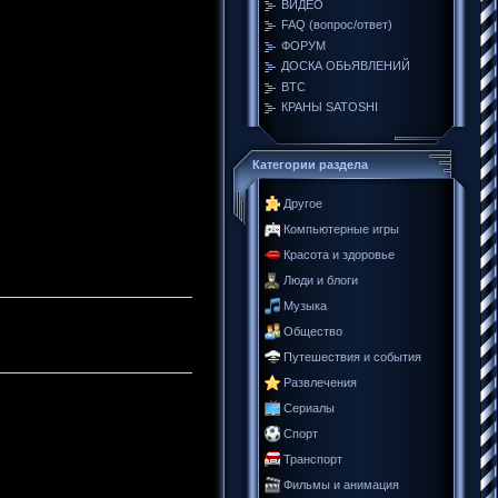
ВИДЕО
FAQ (вопрос/ответ)
ФОРУМ
ДОСКА ОБЬЯВЛЕНИЙ
BTC
КРАНЫ SATOSHI
Категории раздела
Другое
Компьютерные игры
Красота и здоровье
Люди и блоги
Музыка
Общество
Путешествия и события
Развлечения
Сериалы
Спорт
Транспорт
Фильмы и анимация