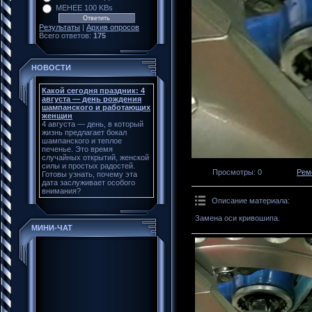
МЕНЕЕ 100 KBs
Результаты
|
Архив опросов
Всего ответов:
175
НОВОСТИ
Какой сегодня праздник: 4
августа — день рождения
шампанского и работающих
женщин
4 августа — день, в который
жизнь предлагает бокал
шампанского и теплое
печенье. Это время
случайных открытий, женской
силы и простых радостей.
Просмотры
: 0
Рем
Готовы узнать, почему эта
дата заслуживает особого
внимания?
Описание материала
:
Замена оси кривошипа.
МИНИ-ЧАТ