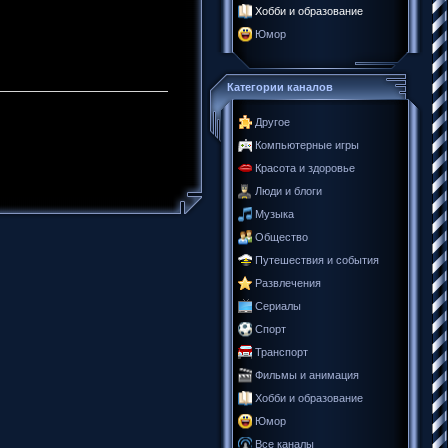
Хобби и образование
Юмор
Категории каналов
Другое
Компьютерные игры
Красота и здоровье
Люди и блоги
Музыка
Общество
Путешествия и события
Развлечения
Сериалы
Спорт
Транспорт
Фильмы и анимация
Хобби и образование
Юмор
Все каналы