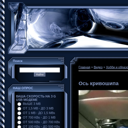
Поиск
Главная
»
Видео
»
Хобби и образ
Ось кривошипа
НАШ ОПРОС
ВАША СКОРОСТЬ НА 3 G
USB МОДЕМЕ
ВЫШЕ 3 MB
ОТ 1,5 MB - ДО 3 MB
ОТ 1 MB - ДО 1,5 MBs
ОТ 700 KBs - ДО 1 MB
ОТ 500 KBs - ДО 700 KBs
ОТ 100 KBs - ДО 500 KBs