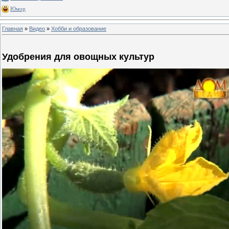
Юмор
Главная
»
Видео
»
Хобби и образование
Удобрения для овощных культур