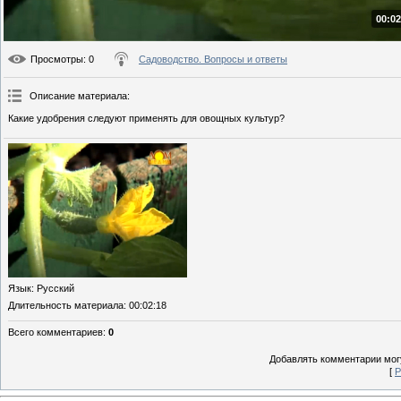
00:02
Просмотры
: 0
Садоводство. Вопросы и ответы
Описание материала
:
Какие удобрения следуют применять для овощных культур?
Язык
: Русский
Длительность материала
: 00:02:18
Всего комментариев
:
0
Добавлять комментарии могу
[
Р