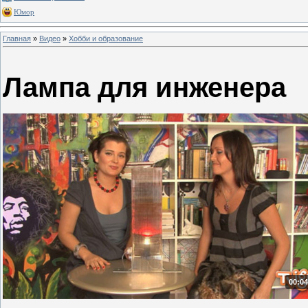
Юмор
Главная
»
Видео
»
Хобби и образование
Лампа для инженера
00:04