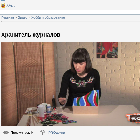
Юмор
Главная
»
Видео
»
Хобби и образование
Хранитель журналов
00:02
Просмотры
: 0
PROделки