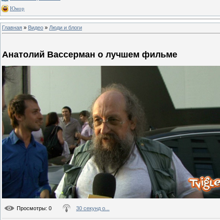
Юмор
Главная
»
Видео
»
Люди и блоги
Анатолий Вассерман о лучшем фильме
Просмотры
: 0
30 секунд о...