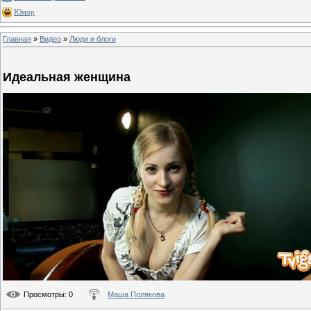
Юмор
Главная
»
Видео
»
Люди и блоги
Идеальная женщина
Просмотры
: 0
Маша Полякова