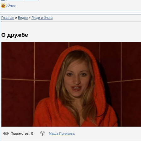
Юмор
Главная
»
Видео
»
Люди и блоги
О дружбе
Просмотры
: 0
Маша Полякова