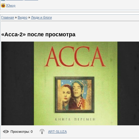
Юмор
Главная
»
Видео
»
Люди и блоги
«Асса-2» после просмотра
Просмотры
: 0
ART-SLUZA