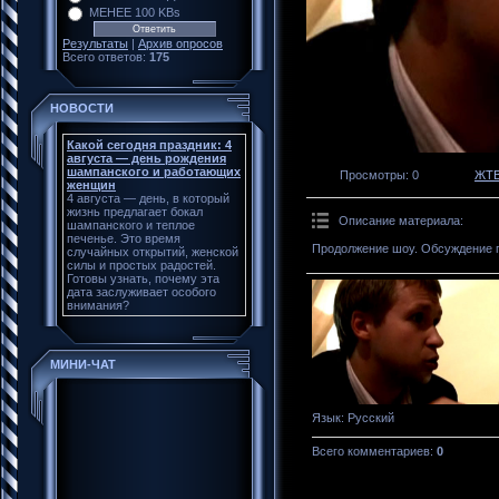
МЕНЕЕ 100 KBs
Результаты
|
Архив опросов
Всего ответов:
175
НОВОСТИ
Какой сегодня праздник: 4
августа — день рождения
шампанского и работающих
Просмотры
: 0
ЖТ
женщин
4 августа — день, в который
жизнь предлагает бокал
Описание материала
:
шампанского и теплое
печенье. Это время
Продолжение шоу. Обсуждение п
случайных открытий, женской
силы и простых радостей.
Готовы узнать, почему эта
дата заслуживает особого
внимания?
МИНИ-ЧАТ
Язык
: Русский
Всего комментариев
:
0