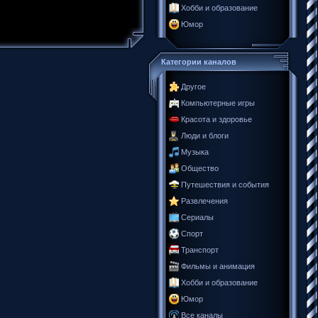
Хобби и образование
Юмор
Категории каналов
Другое
Компьютерные игры
Красота и здоровье
Люди и блоги
Музыка
Общество
Путешествия и события
Развлечения
Сериалы
Спорт
Транспорт
Фильмы и анимация
Хобби и образование
Юмор
Все каналы