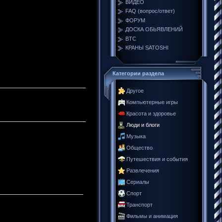
ВИДЕО
FAQ (вопрос/ответ)
ФОРУМ
ДОСКА ОБЬЯВЛЕНИЙ
BTC
КРАНЫ SATOSHI
Категории раздела
Другое
Компьютерные игры
Красота и здоровье
Люди и блоги
Музыка
Общество
Путешествия и события
Развлечения
Сериалы
Спорт
Транспорт
Фильмы и анимация