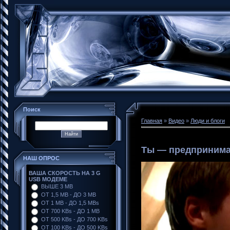
Поиск
Главная
»
Видео
»
Люди и блоги
Ты — предпринимат
НАШ ОПРОС
ВАША СКОРОСТЬ НА 3 G
USB МОДЕМЕ
ВЫШЕ 3 MB
ОТ 1,5 MB - ДО 3 MB
ОТ 1 MB - ДО 1,5 MBs
ОТ 700 KBs - ДО 1 MB
ОТ 500 KBs - ДО 700 KBs
ОТ 100 KBs - ДО 500 KBs