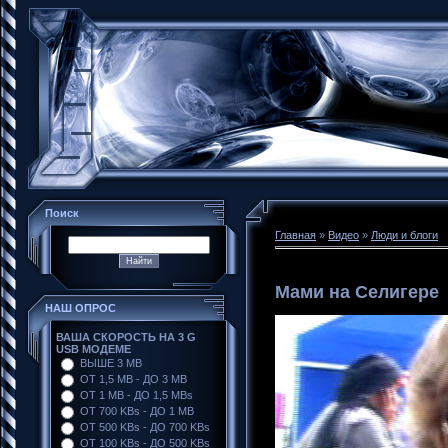
Поиск
Главная
»
Видео
»
Люди и блоги
Мами на Селигере
НАШ ОПРОС
ВАША СКОРОСТЬ НА 3 G
USB МОДЕМЕ
ВЫШЕ 3 MB
ОТ 1,5 MB - ДО 3 MB
ОТ 1 MB - ДО 1,5 MBs
ОТ 700 KBs - ДО 1 MB
ОТ 500 KBs - ДО 700 KBs
ОТ 100 KBs - ДО 500 KBs