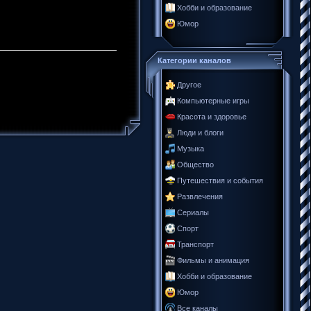
Хобби и образование
Юмор
Категории каналов
Другое
Компьютерные игры
Красота и здоровье
Люди и блоги
Музыка
Общество
Путешествия и события
Развлечения
Сериалы
Спорт
Транспорт
Фильмы и анимация
Хобби и образование
Юмор
Все каналы