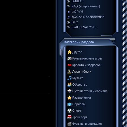
ВИДЕО
FAQ (вопрос/ответ)
ФОРУМ
ДОСКА ОБЬЯВЛЕНИЙ
BTC
КРАНЫ SATOSHI
Категории раздела
Другое
Компьютерные игры
Красота и здоровье
Люди и блоги
Музыка
Общество
Путешествия и события
Развлечения
Сериалы
Спорт
Транспорт
Фильмы и анимация