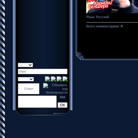
Язык
: Русский
Всего комментариев
:
0
500