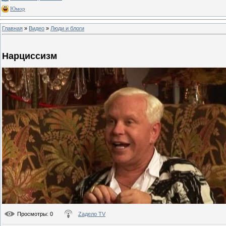
Юмор
Главная
»
Видео
»
Люди и блоги
Нарциссизм
Просмотры
: 0
Zадело TV