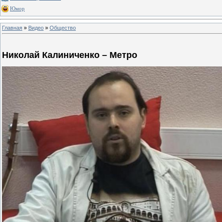
Юмор
Главная
»
Видео
»
Общество
Николай Калиниченко – Метро