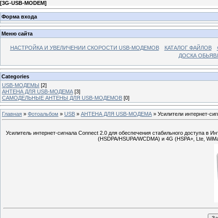
[
3G-USB-MODEM
]
Форма входа
Меню сайта
НАСТРОЙКА И УВЕЛИЧЕНИИ СКОРОСТИ USB-МОДЕМОВ
КАТАЛОГ ФАЙЛОВ
ДОСКА ОБЬЯВ
Categories
USB-МОДЕМЫ
[2]
АНТЕНА ДЛЯ USB-МОДЕМА
[3]
САМОДЕЛЬНЫЕ АНТЕНЫ ДЛЯ USB-МОДЕМОВ
[0]
Главная
»
Фотоальбом
»
USB
»
АНТЕНА ДЛЯ USB-МОДЕМА
» Усилители интернет-сиг
Усилитель интернет-сигнала Connect 2.0 для обеспечения стабильного доступа в 
(HSDPA/HSUPA/WCDMA) и 4G (HSPA+, Lte, WiMa