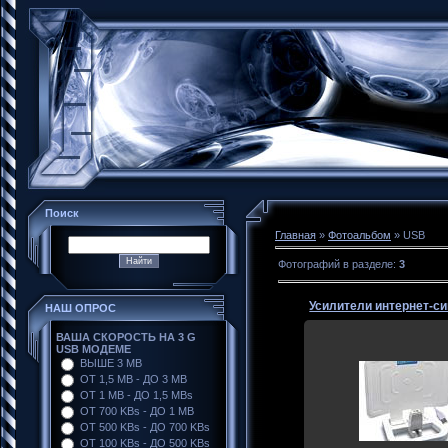
Поиск
Главная
»
Фотоальбом
» USB
Фотографий в разделе
:
3
Усилители интернет-с
НАШ ОПРОС
ВАША СКОРОСТЬ НА 3 G
USB МОДЕМЕ
04-Фев-2013
ВЫШЕ 3 MB
Connect 2.0
ОТ 1,5 MB - ДО 3 MB
Усилитель интернет-
ОТ 1 MB - ДО 1,5 MBs
Connect 2.0 для обес
ОТ 700 KBs - ДО 1 MB
стабильного дост
ОТ 500 KBs - ДО 700 KBs
Интернет через USB
ОТ 100 KBs - ДО 500 KBs