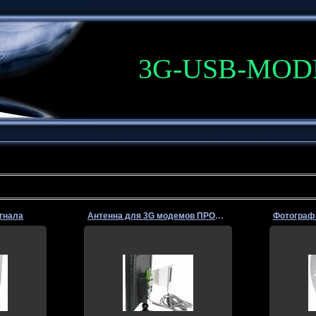
3G-USB-MO
игнала
Антенна для 3G модемов ПРОМА 2150
Фотограф
01-Фев-2013
сигнала
печения
упа в
ILYA27863
-ра...