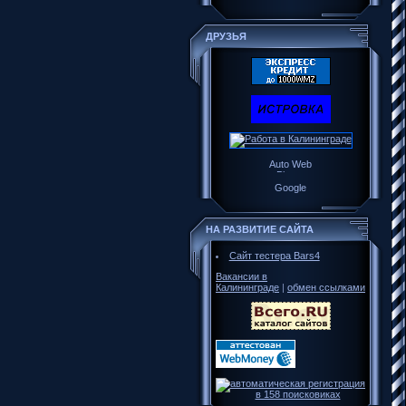
ДРУЗЬЯ
НА РАЗВИТИЕ САЙТА
Сайт тестера Bars4
Вакансии в
Калининграде
|
обмен ссылками