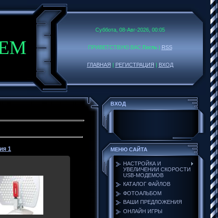
Суббота, 08-Авг-2026, 00:05
DEM
ПРИВЕТСТВУЮ ВАС
Гость
|
RSS
ГЛАВНАЯ
|
РЕГИСТРАЦИЯ
|
ВХОД
ВХОД
ия 1
МЕНЮ САЙТА
НАСТРОЙКА И
УВЕЛИЧЕНИИ СКОРОСТИ
USB-МОДЕМОВ
КАТАЛОГ ФАЙЛОВ
01-Фев-2013
ФОТОАЛЬБОМ
ВАШИ ПРЕДЛОЖЕНИЯ
ILYA27863
ОНЛАЙН ИГРЫ