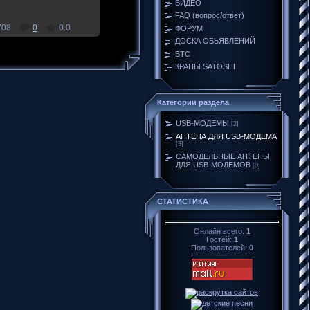
ВИДЕО
FAQ (вопрос/ответ)
708
0
0.0
ФОРУМ
ДОСКА ОБЬЯВЛЕНИЙ
BTC
КРАНЫ SATOSHI
Категории раздела
USB-МОДЕМЫ
[2]
АНТЕНА ДЛЯ USB-МОДЕМА
[3]
САМОДЕЛЬНЫЕ АНТЕНЫ
ДЛЯ USB-МОДЕМОВ
[0]
СТАТИСТИКА
Онлайн всего:
1
Гостей:
1
Пользователей:
0