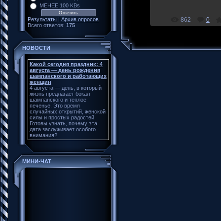
ILYA27863
МЕНЕЕ 100 KBs
Результаты
|
Архив опросов
862
0
Всего ответов:
175
НОВОСТИ
Какой сегодня праздник: 4
августа — день рождения
шампанского и работающих
женщин
4 августа — день, в который
жизнь предлагает бокал
шампанского и теплое
печенье. Это время
случайных открытий, женской
силы и простых радостей.
Готовы узнать, почему эта
дата заслуживает особого
внимания?
МИНИ-ЧАТ