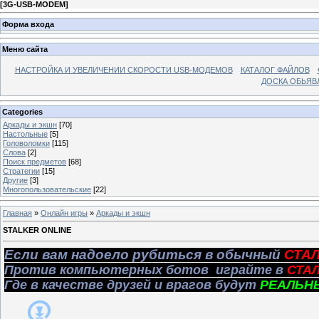
[
3G-USB-MODEM
]
Форма входа
Меню сайта
НАСТРОЙКА И УВЕЛИЧЕНИИ СКОРОСТИ USB-МОДЕМОВ
КАТАЛОГ ФАЙЛОВ
ДОСКА ОБЬЯВ
Categories
Аркады и экшн
[70]
Настольные
[5]
Головоломки
[115]
Слова
[2]
Поиск предметов
[68]
Стратегии
[15]
Другие
[3]
Многопользовательские
[22]
Главная
»
Онлайн игры
»
Аркады и экшн
STALKER ONLINE
Если вам надоело рубиться в обычный
СТА
Против компьютерных ботов играйте в
СТА
Где в качестве друзей и врагов будут
РЕАЛЬН