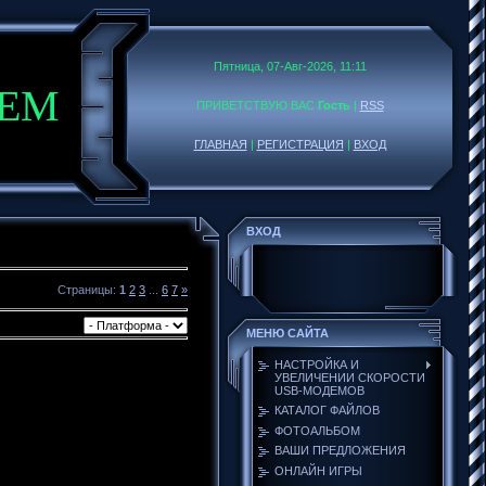
Пятница, 07-Авг-2026, 11:11
DEM
ПРИВЕТСТВУЮ ВАС
Гость
|
RSS
ГЛАВНАЯ
|
РЕГИСТРАЦИЯ
|
ВХОД
ВХОД
Страницы
:
1
2
3
...
6
7
»
МЕНЮ САЙТА
НАСТРОЙКА И
УВЕЛИЧЕНИИ СКОРОСТИ
USB-МОДЕМОВ
КАТАЛОГ ФАЙЛОВ
ФОТОАЛЬБОМ
ВАШИ ПРЕДЛОЖЕНИЯ
ОНЛАЙН ИГРЫ