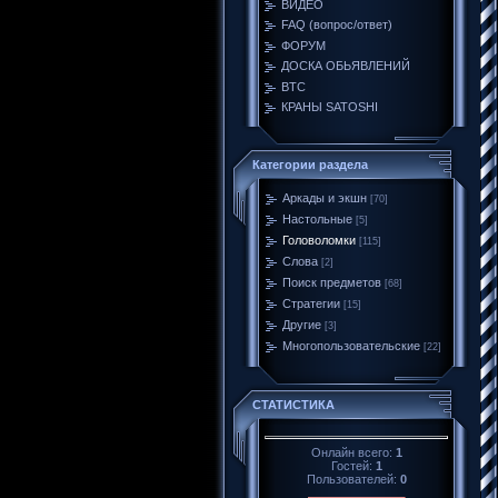
ВИДЕО
FAQ (вопрос/ответ)
ФОРУМ
ДОСКА ОБЬЯВЛЕНИЙ
BTC
КРАНЫ SATOSHI
Категории раздела
Аркады и экшн
[70]
Настольные
[5]
Головоломки
[115]
Слова
[2]
Поиск предметов
[68]
Стратегии
[15]
Другие
[3]
Многопользовательские
[22]
СТАТИСТИКА
Онлайн всего:
1
Гостей:
1
Пользователей:
0