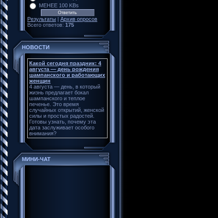
МЕНЕЕ 100 KBs
Результаты
|
Архив опросов
Всего ответов:
175
НОВОСТИ
Какой сегодня праздник: 4
августа — день рождения
шампанского и работающих
женщин
4 августа — день, в который
жизнь предлагает бокал
шампанского и теплое
печенье. Это время
случайных открытий, женской
силы и простых радостей.
Готовы узнать, почему эта
дата заслуживает особого
внимания?
МИНИ-ЧАТ