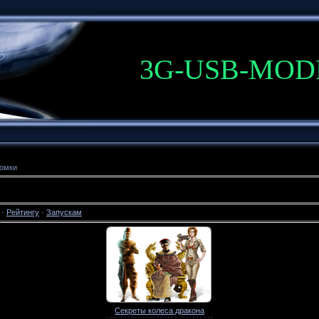
3G-USB-MO
омки
·
Рейтингу
·
Запускам
Секреты колеса дракона