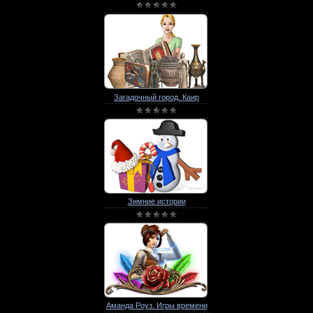
Загадочный город. Каир
Зимние истории
Аманда Роуз. Игры времени