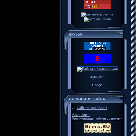
ДРУЗЬЯ
НА РАЗВИТИЕ САЙТА
Сайт тестера Bars4
Вакансии в
Калининграде
|
обмен ссылками