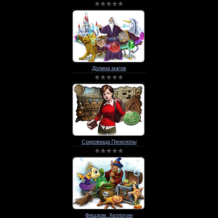
Долина магов
Сокровища Пенелопы
Фишдом. Хеллоуин