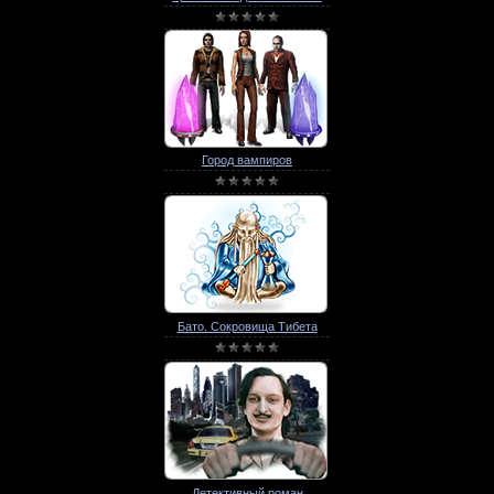
Город вампиров
Бато. Сокровища Тибета
Детективный роман