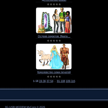
Остров секретов. Врата ...
Королевство семи печатей
1-18
19-36
37-54
...
91-108
109-115
3G-USB-MODEM MyCorp © 2026