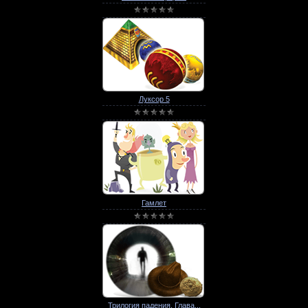
Луксор 5
Гамлет
Трилогия падения. Глава...