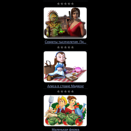
Секреты тысячелетия. Пр...
Алиса в стране Маджонг
Маленькая ферма