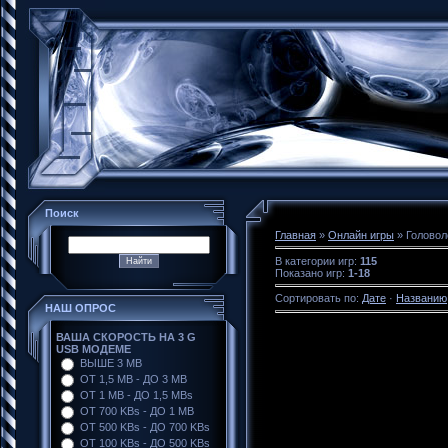
Поиск
Главная
»
Онлайн игры
» Головол
В категории игр
:
115
Показано игр
:
1-18
Сортировать по
:
Дате
·
Названию
НАШ ОПРОС
ВАША СКОРОСТЬ НА 3 G
USB МОДЕМЕ
ВЫШЕ 3 MB
ОТ 1,5 MB - ДО 3 MB
ОТ 1 MB - ДО 1,5 MBs
ОТ 700 KBs - ДО 1 MB
ОТ 500 KBs - ДО 700 KBs
ОТ 100 KBs - ДО 500 KBs