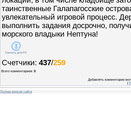
таинственные Галапагосские остров
увлекательный игровой процесс. Дер
выполнить задания досрочно, получи
морского владыки Нептуна!
Скачать для
PC
Счетчики
:
437
/
259
Всего комментариев
:
0
Добавлять комментарии могу
[
Р
Полная версия сайта