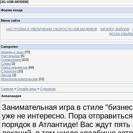
[
3G-USB-MODEM
]
Форма входа
Меню сайта
НАСТРОЙКА И УВЕЛИЧЕНИИ СКОРОСТИ USB-МОДЕМОВ
КАТАЛОГ ФАЙЛОВ
ДОСКА ОБЬЯВ
Categories
Аркады и экшн
[70]
Настольные
[5]
Головоломки
[115]
Слова
[2]
Поиск предметов
[68]
Стратегии
[15]
Другие
[3]
Многопользовательские
[22]
Главная
»
Онлайн игры
»
Стратегии
Акваландия
Занимательная игра в стиле "бизнес
уже не интересно. Пора отправиться
порядок в Атлантиде! Вас ждут пять
локаций, в том числе кладбище зат