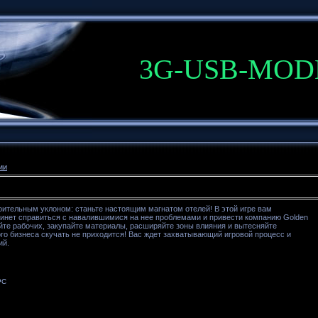
3G-USB-MO
ии
оительным уклоном: станьте настоящим магнатом отелей! В этой игре вам
Линет справиться с навалившимися на нее проблемами и привести компанию Golden
йте рабочих, закупайте материалы, расширяйте зоны влияния и вытесняйте
ого бизнеса скучать не приходится! Вас ждет захватывающий игровой процесс и
ий.
PC