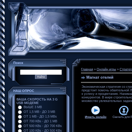
Поиск
Главная
»
Онлайн игры
»
Стратег
Магнат отелей
Экономическая стратегия со стр
предстоит помочь обаятельной 
НАШ ОПРОС
к успеху и процветанию. Нанима
конкурентов. В мире строительн
ВАША СКОРОСТЬ НА 3 G
множество увлекательных задан
USB МОДЕМЕ
ВЫШЕ 3 MB
ОТ 1,5 MB - ДО 3 MB
ОТ 1 MB - ДО 1,5 MBs
Играть онлайн
Скачать для
ОТ 700 KBs - ДО 1 MB
ОТ 500 KBs - ДО 700 KBs
ОТ 100 KBs - ДО 500 KBs