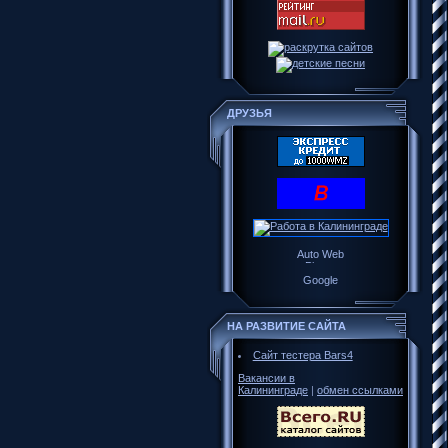
ДРУЗЬЯ
НА РАЗВИТИЕ САЙТА
Сайт тестера Bars4
Вакансии в
Калининграде
|
обмен ссылками