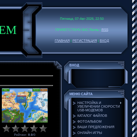
Пятница, 07-Авг-2026, 22:50
DEM
ПРИВЕТСТВУЮ ВАС
Гость
|
RSS
ГЛАВНАЯ
|
РЕГИСТРАЦИЯ
|
ВХОД
ВХОД
МЕНЮ САЙТА
НАСТРОЙКА И
УВЕЛИЧЕНИИ СКОРОСТИ
USB-МОДЕМОВ
КАТАЛОГ ФАЙЛОВ
ФОТОАЛЬБОМ
ВАШИ ПРЕДЛОЖЕНИЯ
ОНЛАЙН ИГРЫ
Рейтинг
:
0.0
/
0