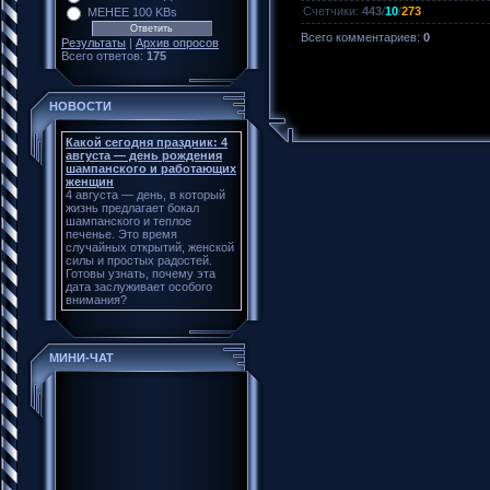
Счетчики
:
443
/
10
/
273
МЕНЕЕ 100 KBs
Всего комментариев
:
0
Результаты
|
Архив опросов
Всего ответов:
175
НОВОСТИ
Какой сегодня праздник: 4
августа — день рождения
шампанского и работающих
женщин
4 августа — день, в который
жизнь предлагает бокал
шампанского и теплое
печенье. Это время
случайных открытий, женской
силы и простых радостей.
Готовы узнать, почему эта
дата заслуживает особого
внимания?
МИНИ-ЧАТ