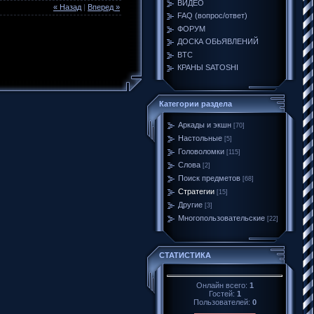
ВИДЕО
« Назад
|
Вперед »
FAQ (вопрос/ответ)
ФОРУМ
ДОСКА ОБЬЯВЛЕНИЙ
BTC
КРАНЫ SATOSHI
Категории раздела
Аркады и экшн
[70]
Настольные
[5]
Головоломки
[115]
Слова
[2]
Поиск предметов
[68]
Стратегии
[15]
Другие
[3]
Многопользовательские
[22]
СТАТИСТИКА
Онлайн всего:
1
Гостей:
1
Пользователей:
0