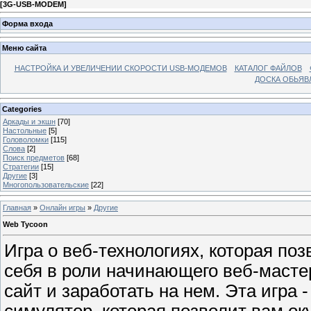
[
3G-USB-MODEM
]
Форма входа
Меню сайта
НАСТРОЙКА И УВЕЛИЧЕНИИ СКОРОСТИ USB-МОДЕМОВ
КАТАЛОГ ФАЙЛОВ
ДОСКА ОБЬЯВ
Categories
Аркады и экшн
[70]
Настольные
[5]
Головоломки
[115]
Слова
[2]
Поиск предметов
[68]
Стратегии
[15]
Другие
[3]
Многопользовательские
[22]
Главная
»
Онлайн игры
»
Другие
Web Tycoon
Игра о веб-технологиях, которая по
себя в роли начинающего веб-масте
сайт и заработать на нем. Эта игра 
симулятор, которая позволит вам ок