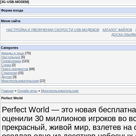
[
3G-USB-MODEM
]
Форма входа
Меню сайта
НАСТРОЙКА И УВЕЛИЧЕНИИ СКОРОСТИ USB-МОДЕМОВ
КАТАЛОГ ФАЙЛОВ
ДОСКА ОБЬЯВ
Categories
Аркады и экшн
[70]
Настольные
[5]
Головоломки
[115]
Слова
[2]
Поиск предметов
[68]
Стратегии
[15]
Другие
[3]
Многопользовательские
[22]
Главная
»
Онлайн игры
»
Многопользовательские
Perfect World
Perfect World — это новая бесплатна
оценили 30 миллионов игроков во в
прекрасный, живой мир, взлетев на
оседлав одно из десятков небесных