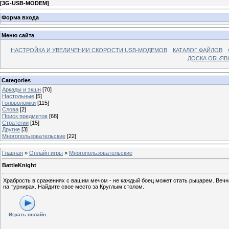
[
3G-USB-MODEM
]
Форма входа
Меню сайта
НАСТРОЙКА И УВЕЛИЧЕНИИ СКОРОСТИ USB-МОДЕМОВ
КАТАЛОГ ФАЙЛОВ
ДОСКА ОБЬЯВ
Categories
Аркады и экшн
[70]
Настольные
[5]
Головоломки
[115]
Слова
[2]
Поиск предметов
[68]
Стратегии
[15]
Другие
[3]
Многопользовательские
[22]
Главная
»
Онлайн игры
»
Многопользовательские
BattleKnight
Храбрость в сражениях с вашим мечом - не каждый боец может стать рыцарем. Вечная
на турнирах. Найдите свое место за Круглым столом.
Играть онлайн