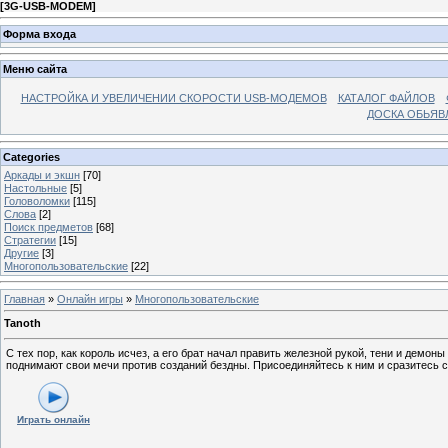
[
3G-USB-MODEM
]
Форма входа
Меню сайта
НАСТРОЙКА И УВЕЛИЧЕНИИ СКОРОСТИ USB-МОДЕМОВ
КАТАЛОГ ФАЙЛОВ
ДОСКА ОБЬЯВ
Categories
Аркады и экшн
[70]
Настольные
[5]
Головоломки
[115]
Слова
[2]
Поиск предметов
[68]
Стратегии
[15]
Другие
[3]
Многопользовательские
[22]
Главная
»
Онлайн игры
»
Многопользовательские
Tanoth
С тех пор, как король исчез, а его брат начал править железной рукой, тени и демо
поднимают свои мечи против созданий бездны. Присоединяйтесь к ним и сразитесь с
Играть онлайн